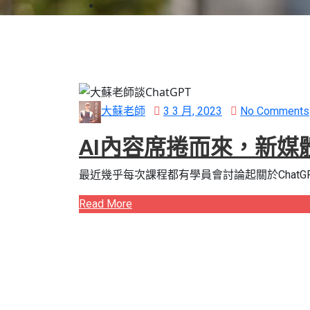
Posted
大蘇老師
3 3 月, 2023
No Comments
on
AI內容席捲而來，新媒
最近幾乎每次課程都有學員會討論起關於ChatGP
Read More